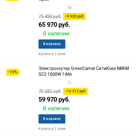
10
75 490 руб.
−9 520 руб.
65 970 руб.
В наличии
Добавить
Добави
В корзину
в
к
Купить в 1 клик
избранное
сравне
Электроскутер GreenCamel СитиКоко МИНИ
−15%
GC2 1000W 14Ah
11
70 282 руб.
−10 312 руб.
59 970 руб.
В наличии
Добавить
Добави
В корзину
в
к
Купить в 1 клик
избранное
сравне