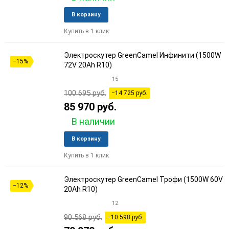
Добавить
Добави
В корзину
в
к
Купить в 1 клик
избранное
сравне
Электроскутер GreenCamel Инфинити (1500W
−15%
72V 20Ah R10)
15
100 695 руб.
−14 725 руб.
85 970 руб.
В наличии
Добавить
Добави
В корзину
в
к
Купить в 1 клик
избранное
сравне
Электроскутер GreenCamel Трофи (1500W 60V
−12%
20Ah R10)
12
90 568 руб.
−10 598 руб.