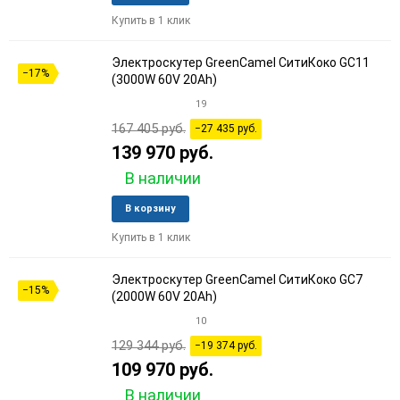
в
к
Купить в 1 клик
избранное
сравне
Электроскутер GreenCamel СитиКоко GC11
−17%
(3000W 60V 20Ah)
19
167 405 руб.
−27 435 руб.
139 970 руб.
В наличии
Добавить
Добави
В корзину
в
к
Купить в 1 клик
избранное
сравне
Электроскутер GreenCamel СитиКоко GC7
−15%
(2000W 60V 20Ah)
10
129 344 руб.
−19 374 руб.
109 970 руб.
В наличии