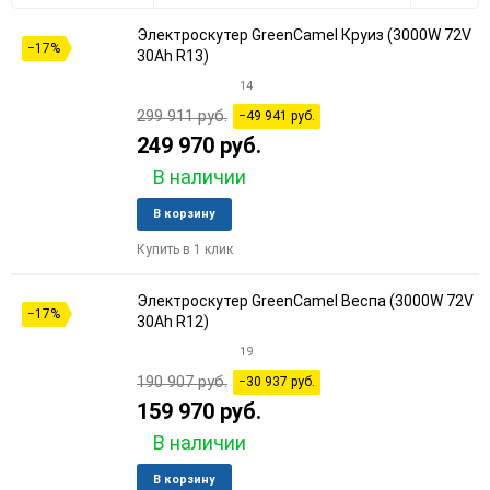
Электроскутер GreenCamel Круиз (3000W 72V
30
−17%
30Ah R13)
14
60
299 911 руб.
−49 941 руб.
90
249 970 руб.
В наличии
150
Добавить
Добави
В корзину
в
к
Купить в 1 клик
избранное
сравне
Электроскутер GreenCamel Веспа (3000W 72V
−17%
30Ah R12)
19
190 907 руб.
−30 937 руб.
159 970 руб.
В наличии
Добавить
Добави
В корзину