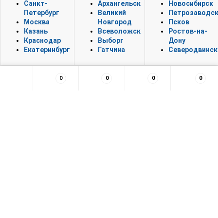
Санкт-
Архангельск
Новосибирск
Петербург
Великий
Петрозаводс
Москва
Новгород
Псков
Казань
Всеволожск
Ростов-на-
Краснодар
Выборг
Дону
Екатеринбург
Гатчина
Северодвинск
0
0
0
0
×
Заказать обратный звонок
55,52,51,49,56,55,49,102,102,102,98,98,54,97,57,54,56,99,54,57,102,52
Нажимая на кнопку, вы даете согласие на обработку своих
персональных данных и соглашаетесь с
политикой
конфиденциальности
Спасибо за оставленную заявку!