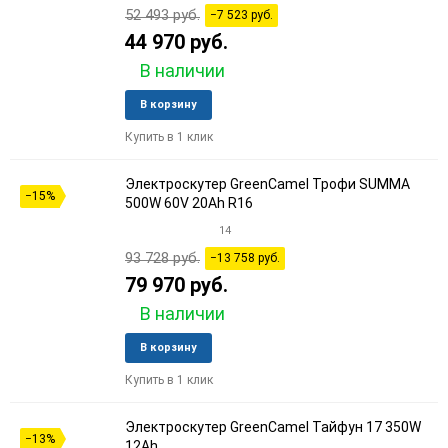
52 493 руб.
−7 523 руб.
44 970 руб.
В наличии
Добавить
Добави
В корзину
в
к
Купить в 1 клик
избранное
сравне
Электроскутер GreenCamel Трофи SUMMA
−15%
500W 60V 20Ah R16
14
93 728 руб.
−13 758 руб.
79 970 руб.
В наличии
Добавить
Добави
В корзину
в
к
Купить в 1 клик
избранное
сравне
Электроскутер GreenCamel Тайфун 17 350W
−13%
12Ah