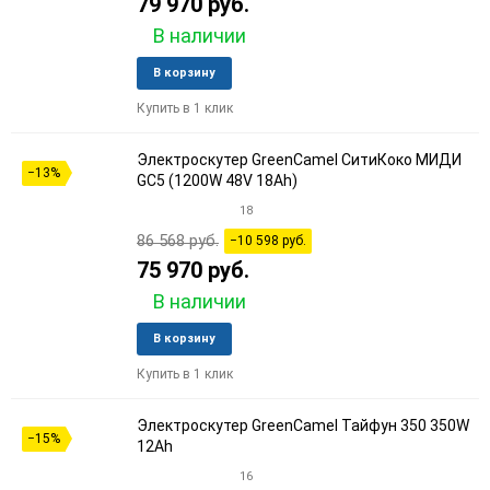
79 970 руб.
В наличии
Добавить
Добави
В корзину
в
к
Купить в 1 клик
избранное
сравне
Электроскутер GreenCamel СитиКоко MИДИ
−13%
GC5 (1200W 48V 18Ah)
18
86 568 руб.
−10 598 руб.
75 970 руб.
В наличии
Добавить
Добави
В корзину
в
к
Купить в 1 клик
избранное
сравне
Электроскутер GreenCamel Тайфун 350 350W
−15%
12Ah
16