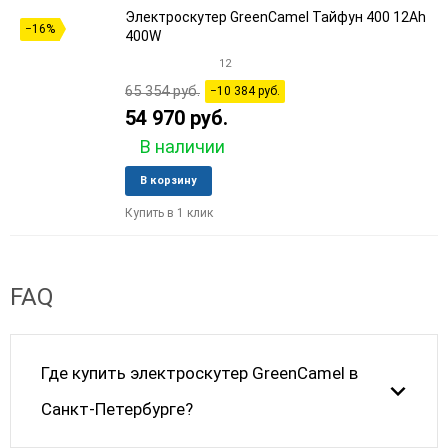
Электроскутер GreenCamel Тайфун 400 12Ah
−16%
400W
12
65 354 руб.
−10 384 руб.
54 970 руб.
В наличии
Добавить
Добави
В корзину
в
к
Купить в 1 клик
избранное
сравне
FAQ
Где купить электроскутер GreenCamel в
Санкт-Петербурге?