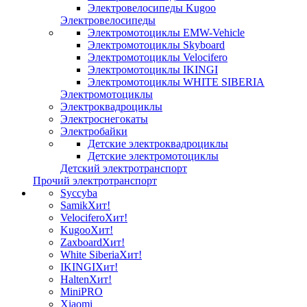
Электровелосипеды Kugoo
Электровелосипеды
Электромотоциклы EMW-Vehicle
Электромотоциклы Skyboard
Электромотоциклы Velocifero
Электромотоциклы IKINGI
Электромотоциклы WHITE SIBERIA
Электромотоциклы
Электроквадроциклы
Электроснегокаты
Электробайки
Детские электроквадроциклы
Детские электромотоциклы
Детский электротранспорт
Прочий электротранспорт
Syccyba
Samik
Хит!
Velocifero
Хит!
Kugoo
Хит!
Zaxboard
Хит!
White Siberia
Хит!
IKINGI
Хит!
Halten
Хит!
MiniPRO
Xiaomi