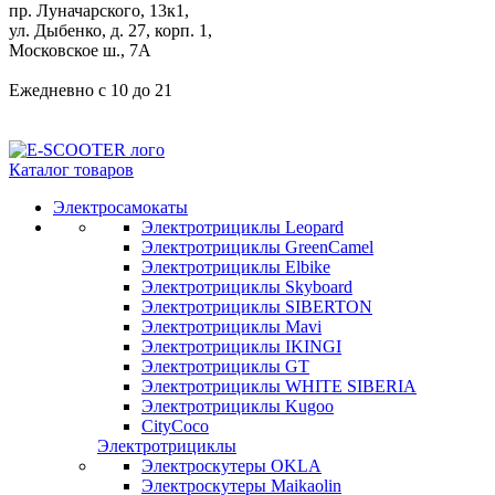
пр. Луначарского, 13к1,
ул. Дыбенко, д. 27, корп. 1,
Московское ш., 7А
Ежедневно с 10 до 21
Каталог товаров
Электросамокаты
Электротрициклы Leopard
Электротрициклы GreenCamel
Электротрициклы Elbike
Электротрициклы Skyboard
Электротрициклы SIBERTON
Электротрициклы Mavi
Электротрициклы IKINGI
Электротрициклы GT
Электротрициклы WHITE SIBERIA
Электротрициклы Kugoo
CityCoco
Электротрициклы
Электроскутеры OKLA
Электроскутеры Maikaolin