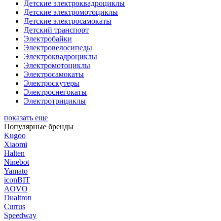
Детские электроквадроциклы
Детские электромотоциклы
Детские электросамокаты
Детский транспорт
Электробайки
Электровелосипеды
Электроквадроциклы
Электромотоциклы
Электросамокаты
Электроскутеры
Электроснегокаты
Электротрициклы
показать еще
Популярные бренды
Kugoo
Xiaomi
Halten
Ninebot
Yamato
iconBIT
AOVO
Dualtron
Currus
Speedway