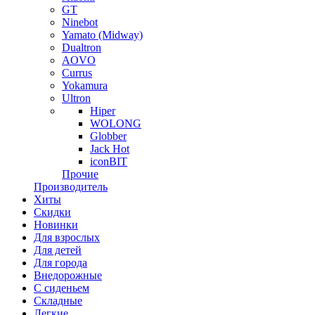
GT
Ninebot
Yamato (Midway)
Dualtron
AOVO
Currus
Yokamura
Ultron
Hiper
WOLONG
Globber
Jack Hot
iconBIT
Прочие
Производитель
Хиты
Скидки
Новинки
Для взрослых
Для детей
Для города
Внедорожные
С сиденьем
Складные
Легкие