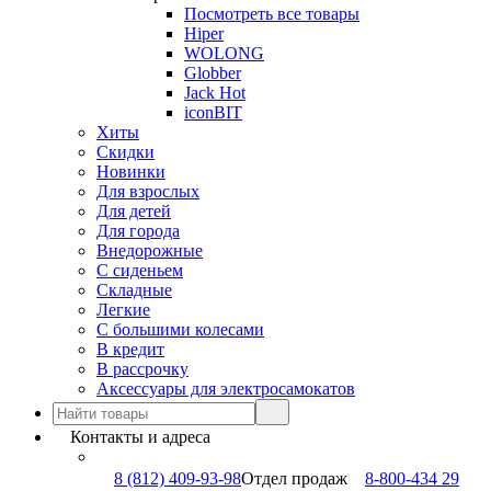
Посмотреть все товары
Hiper
WOLONG
Globber
Jack Hot
iconBIT
Хиты
Скидки
Новинки
Для взрослых
Для детей
Для города
Внедорожные
С сиденьем
Складные
Легкие
С большими колесами
В кредит
В рассрочку
Аксессуары для электросамокатов
Контакты и адреса
8 (812) 409-93-98
Отдел продаж
8-800-434 29