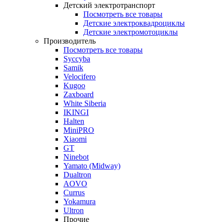
Детский электротранспорт
Посмотреть все товары
Детские электроквадроциклы
Детские электромотоциклы
Производитель
Посмотреть все товары
Syccyba
Samik
Velocifero
Kugoo
Zaxboard
White Siberia
IKINGI
Halten
MiniPRO
Xiaomi
GT
Ninebot
Yamato (Midway)
Dualtron
AOVO
Currus
Yokamura
Ultron
Прочие