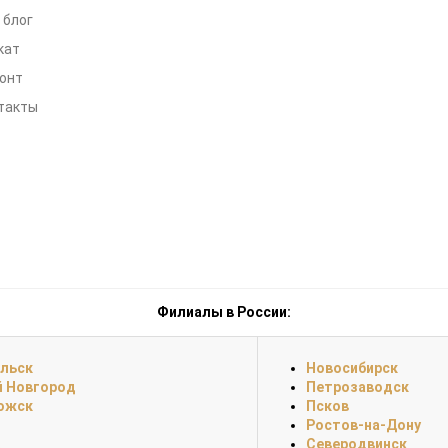
 блог
кат
онт
такты
Филиалы в России:
ельск
Новосибирск
й Новгород
Петрозаводск
ожск
Псков
Ростов-на-Дону
а
Северодвинск