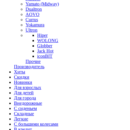
Yamato (Midway)
Dualtron
AOVO
Currus
Yokamura
Ultron
Hiper
WOLONG
Globber
Jack Hot
iconBIT
Прочие
Производитель
Хиты
Скидки
Новинки
Для взрослых
Для детей
Для города
Внедорожные
С сиденьем
Складные
Легкие
С большими колесами
В кредит