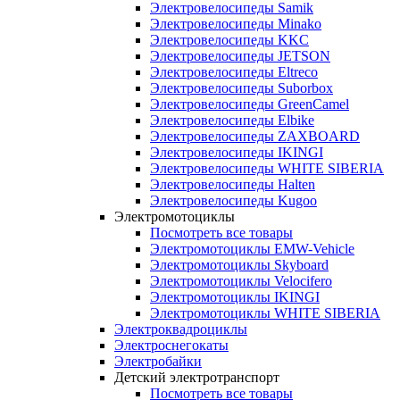
Электровелосипеды Samik
Электровелосипеды Minako
Электровелосипеды KKC
Электровелосипеды JETSON
Электровелосипеды Eltreco
Электровелосипеды Suborbox
Электровелосипеды GreenCamel
Электровелосипеды Elbike
Электровелосипеды ZAXBOARD
Электровелосипеды IKINGI
Электровелосипеды WHITE SIBERIA
Электровелосипеды Halten
Электровелосипеды Kugoo
Электромотоциклы
Посмотреть все товары
Электромотоциклы EMW-Vehicle
Электромотоциклы Skyboard
Электромотоциклы Velocifero
Электромотоциклы IKINGI
Электромотоциклы WHITE SIBERIA
Электроквадроциклы
Электроснегокаты
Электробайки
Детский электротранспорт
Посмотреть все товары