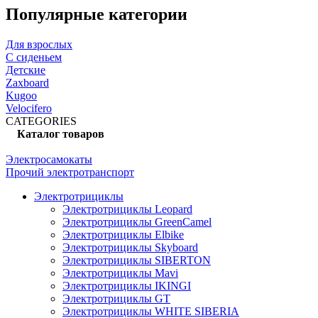
Популярные категории
Для взрослых
С сиденьем
Детские
Zaxboard
Kugoo
Velocifero
CATEGORIES
Каталог товаров
Электросамокаты
Прочий электротранспорт
Электротрициклы
Электротрициклы Leopard
Электротрициклы GreenCamel
Электротрициклы Elbike
Электротрициклы Skyboard
Электротрициклы SIBERTON
Электротрициклы Mavi
Электротрициклы IKINGI
Электротрициклы GT
Электротрициклы WHITE SIBERIA