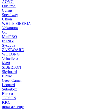
AOVO
Dualtron
Currus
Speedway
Ultron
WHITE SIBERIA
Yokamura
GT
MiniPRO
IKINGI
Syccyba
ZAXBOARD
WOLONG
Velocifero
Mavi
SIBERTON
Skyboard
Elbike
GreenCamel
Leopard
Suborbox
Eltreco
JETSON
KKC
показать еще