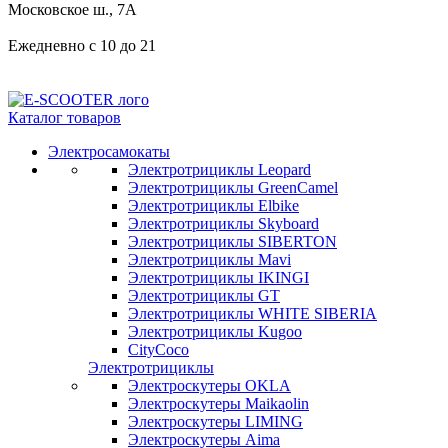
Московское ш., 7А
Ежедневно с 10 до 21
Каталог товаров
Электросамокаты
Электротрициклы Leopard
Электротрициклы GreenCamel
Электротрициклы Elbike
Электротрициклы Skyboard
Электротрициклы SIBERTON
Электротрициклы Mavi
Электротрициклы IKINGI
Электротрициклы GT
Электротрициклы WHITE SIBERIA
Электротрициклы Kugoo
CityCoco
Электротрициклы
Электроскутеры OKLA
Электроскутеры Maikaolin
Электроскутеры LIMING
Электроскутеры Aima