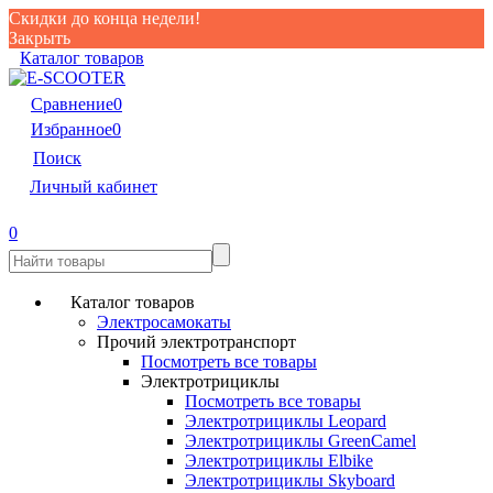
Скидки до конца недели!
Закрыть
Каталог товаров
Сравнение
0
Избранное
0
Поиск
Личный кабинет
0
Каталог товаров
Электросамокаты
Прочий электротранспорт
Посмотреть все товары
Электротрициклы
Посмотреть все товары
Электротрициклы Leopard
Электротрициклы GreenCamel
Электротрициклы Elbike
Электротрициклы Skyboard