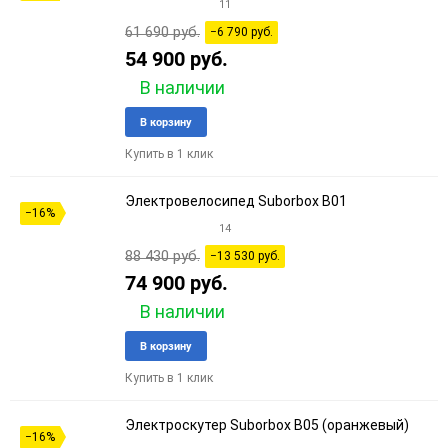
11
61 690 руб.
−6 790 руб.
54 900 руб.
В наличии
Добавить
Добави
В корзину
в
к
Купить в 1 клик
избранное
сравне
Электровелосипед Suborbox B01
−16%
14
88 430 руб.
−13 530 руб.
74 900 руб.
В наличии
Добавить
Добави
В корзину
в
к
Купить в 1 клик
избранное
сравне
Электроскутер Suborbox B05 (оранжевый)
−16%