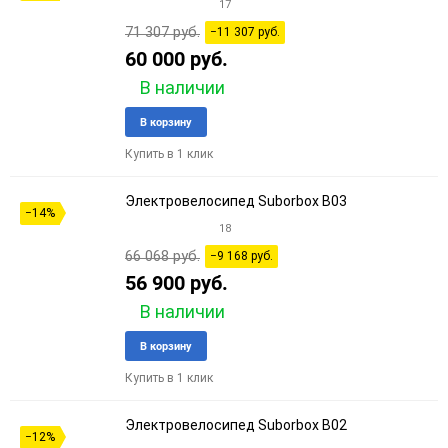
17
60
71 307 руб.
−11 307 руб.
60 000 руб.
90
В наличии
150
Добавить
Добави
В корзину
в
к
Купить в 1 клик
избранное
сравне
Электровелосипед Suborbox B03
−14%
18
66 068 руб.
−9 168 руб.
56 900 руб.
В наличии
Добавить
Добави
В корзину
в
к
Купить в 1 клик
избранное
сравне
Электровелосипед Suborbox B02
−12%