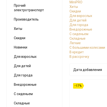
MiniPRO
Прочий
Хиты
электротранспорт
Скидки
Для взрослых
Производитель
Для детей
Для города
Хиты
Внедорожные
С сиденьем
Скидки
Складные
Легкие
Новинки
С большими колесами
В кредит
Для взрослых
В рассрочку
Для детей
Дата добавления
Для города
Внедорожные
−17%
С сиденьем
Складные