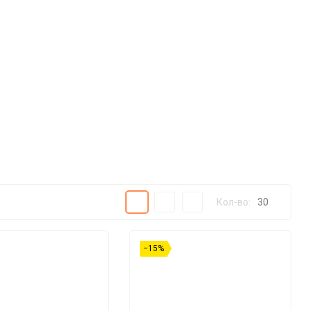
Плитка
Подробно
Компактно
Кол-во:
30
30
−15%
60
90