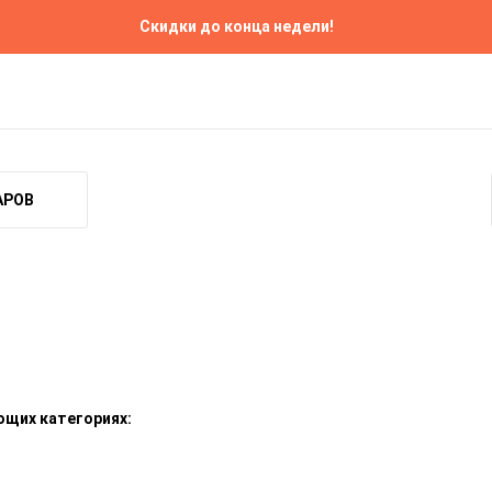
Скидки до конца недели!
 и доставка
Прокат
Ремонт
Контакты
АРОВ
ющих категориях: