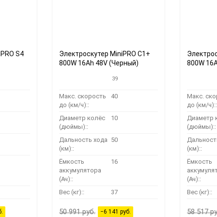
iPRO S4
Электроскутер MiniPRO C1+
Электрос
800W 16Ah 48V (Черный)
800W 16A
39
Макс. скорость
40
Макс. ск
до (км/ч)::
до (км/ч)::
Диаметр колёс
10
Диаметр 
(дюймы)::
(дюймы)::
Дальность хода
50
Дальност
(км)::
(км)::
Ёмкость
16
Ёмкость
аккумулятора
аккумуля
(Ач)::
(Ач)::
Вес (кг)::
37
Вес (кг)::
50 991 руб.
58 517 ру
б.
−6 141 руб.