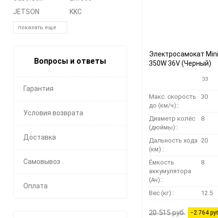
JETSON
KKC
показать еще
Электросамокат Min
Вопросы и ответы
350W 36V (Черный)
33
Гарантия
Макс. скорость
30
до (км/ч)::
Условия возврата
Диаметр колёс
8
(дюймы)::
Доставка
Дальность хода
20
(км)::
Самовывоз
Ёмкость
8
аккумулятора
(Ач)::
Оплата
Вес (кг)::
12.5
20 515 руб.
−2 764 ру