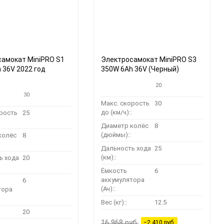
150
амокат MiniPRO S1
Электросамокат MiniPRO S3
 36V 2022 год
350W 6Ah 36V (Черный)
20
30
Макс. скорость
30
до (км/ч)::
орость
25
Диаметр колёс
8
(дюймы)::
колёс
8
Дальность хода
25
(км)::
ь хода
20
Ёмкость
6
аккумулятора
6
(Ач)::
тора
Вес (кг)::
12.5
20
16 968 руб.
−2 410 руб.