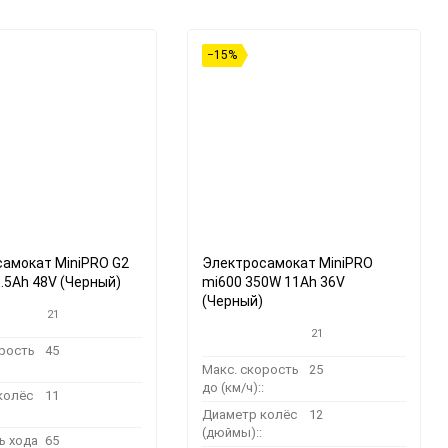
−15%
амокат MiniPRO G2
Электросамокат MiniPRO
.5Ah 48V (Черный)
mi600 350W 11Ah 36V
(Черный)
21
21
орость
45
Макс. скорость
25
до (км/ч)::
колёс
11
Диаметр колёс
12
(дюймы)::
ь хода
65