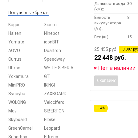
Дальность хода
30
(км)::
Популярные бренды
Ёмкость
8
аккумулятора
Kugoo
Xiaomi
(Ач)::
Halten
Ninebot
Вес (кг)::
15
Yamato
iconBIT
25 455 руб.
−3 007 ру
AOVO
Dualtron
22 448 руб.
Currus
Speedway
Нет в наличии
Ultron
WHITE SIBERIA
Yokamura
GT
В КОРЗИНУ
MiniPRO
IKINGI
Syccyba
ZAXBOARD
WOLONG
Velocifero
−14%
Mavi
SIBERTON
Skyboard
Elbike
GreenCamel
Leopard
Suborbox
Eltreco