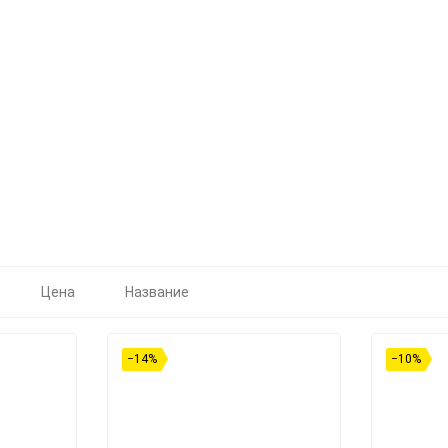
Цена
Название
−14%
−10%