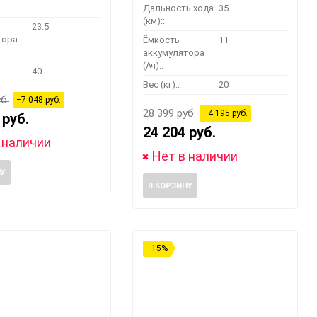
Дальность хода
35
(км)::
23.5
тора
Ёмкость
11
аккумулятора
(Ач)::
40
Вес (кг)::
20
б.
−7 048 руб.
28 399 руб.
−4 195 руб.
 руб.
24 204 руб.
 наличии
Нет в наличии
НУ
В КОРЗИНУ
−15%