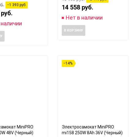
б.
−1 393 руб.
14 558 руб.
 руб.
Нет в наличии
 наличии
В КОРЗИНУ
НУ
−14%
самокат MiniPRO
Электросамокат MiniPRO
0W 48V (Черный)
mi158 250W 8Ah 36V (Черный)