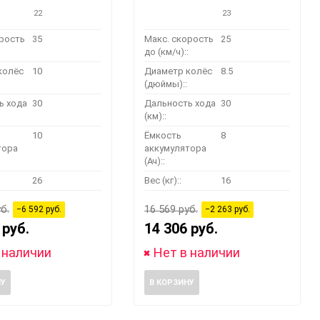
22
23
орость
35
Макс. скорость
25
до (км/ч)::
колёс
10
Диаметр колёс
8.5
(дюймы)::
ь хода
30
Дальность хода
30
(км)::
10
Ёмкость
8
тора
аккумулятора
(Ач)::
26
Вес (кг)::
16
б.
16 569 руб.
−6 592 руб.
−2 263 руб.
 руб.
14 306 руб.
 наличии
Нет в наличии
НУ
В КОРЗИНУ