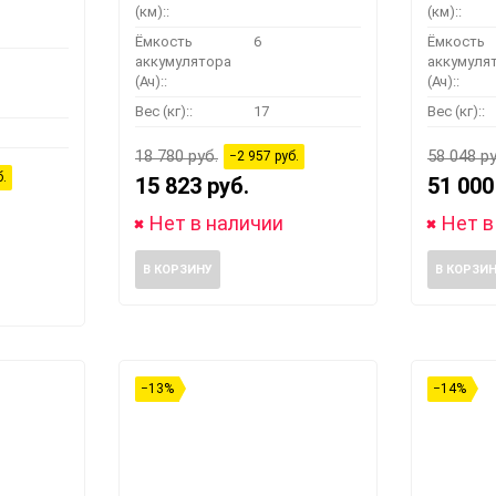
(км)::
(км)::
Ёмкость
6
Ёмкость
аккумулятора
аккумуля
(Ач)::
(Ач)::
Вес (кг)::
17
Вес (кг)::
18 780 руб.
58 048 ру
−2 957 руб.
б.
15 823 руб.
51 000
Нет в наличии
Нет в
В КОРЗИНУ
В КОРЗИ
−13%
−14%