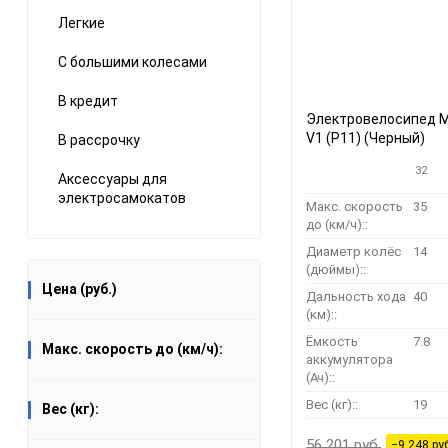
Легкие
С большими колесами
В кредит
Электровелосипед M
V1 (P11) (Черный)
В рассрочку
32
Аксессуары для
электросамокатов
Макс. скорость
35
до (км/ч)::
Диаметр колёс
14
(дюймы)::
Цена (руб.)
Дальность хода
40
(км)::
Ёмкость
7.8
Макс. скорость до (км/ч):
аккумулятора
(Ач)::
Вес (кг)::
19
Вес (кг):
56 201 руб.
−9 248 ру