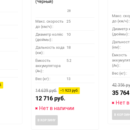
(Черный)
28
Макс. ск
до (км/ч)::
Макс. скорость
25
до (км/ч)::
Диаметр 
(дюймы)::
Диаметр колёс
10
(дюймы)::
Дальност
(км)::
Дальность хода
18
(км)::
Ёмкость
аккумуля
Ёмкость
5.2
(Ач)::
аккумулятора
(Ач)::
Вес (кг)::
Вес (кг)::
13
42 356 ру
б.
14 639 руб.
−1 923 руб.
35 764
12 716 руб.
Нет в
Нет в наличии
В КОРЗИ
В КОРЗИНУ