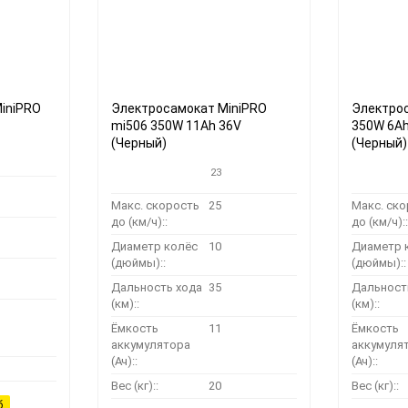
iniPRO
Электросамокат MiniPRO
Электрос
mi506 350W 11Ah 36V
350W 6Ah
(Черный)
(Черный)
23
Макс. скорость
25
Макс. ск
до (км/ч)::
до (км/ч)::
Диаметр колёс
10
Диаметр 
(дюймы)::
(дюймы)::
Дальность хода
35
Дальност
(км)::
(км)::
Ёмкость
11
Ёмкость
аккумулятора
аккумуля
(Ач)::
(Ач)::
Вес (кг)::
20
Вес (кг)::
б.