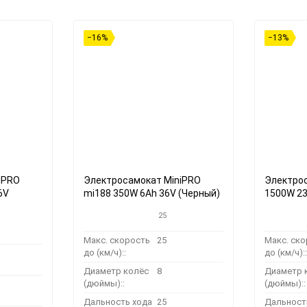
−16%
−13%
iPRO
Электросамокат MiniPRO
Электрос
6V
mi188 350W 6Ah 36V (Черный)
1500W 23
25
Макс. скорость
25
Макс. ск
до (км/ч)::
до (км/ч)::
Диаметр колёс
8
Диаметр 
(дюймы)::
(дюймы)::
Дальность хода
25
Дальност