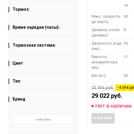
28
Тормоз:
Макс. скорость
30
до (км/ч)::
Время зарядки (часы):
Диаметр колёс
8
(дюймы)::
Дальность хода
35
Тормозная система:
(км)::
Ёмкость
11
аккумулятора
Цвет
(Ач)::
Вес (кг)::
20
Тип:
33 416 руб.
−4 394 ру
29 022 руб.
Бренд
Нет в наличии
В КОРЗИНУ
очистить