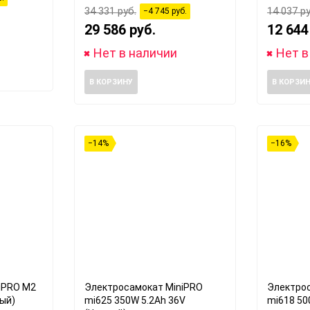
34 331 руб.
14 037 ру
−4 745 руб.
29 586 руб.
12 644
Нет в наличии
Нет в
В КОРЗИНУ
В КОРЗИ
−14%
−16%
iPRO M2
Электросамокат MiniPRO
Электро
ый)
mi625 350W 5.2Ah 36V
mi618 50