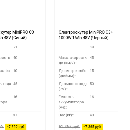
кутер MiniPRO C3
Электроскутер MiniPRO C3+
h 48V (Синий)
1000W 16Ah 48V (Черный)
21
23
орость
40
Макс. скорость
45
до (км/ч)::
колёс
10
Диаметр колёс
15
(дюймы)::
ь хода
45
Дальность хода
50
(км)::
16
Ёмкость
16
тора
аккумулятора
(Ач)::
37
Вес (кг)::
40
б.
51 365 руб.
−7 892 руб.
−7 365 руб.