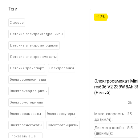
Теги
−12%
Citycoco
Детские электроквадроциклы
Детские электромотоциклы
Детские электросамокаты
Детский транспорт
Электробайки
Электровелосипеды
Электросамокат Min
mi606 V2 239W 8Ah 3
Электроквадроциклы
(Белый)
Электромотоциклы
26
Макс. скорость
25
Электросамокаты
Электроскутеры
до (км/ч)::
Электроснегокаты
Электротрициклы
Диаметр колёс
8.5
(дюймы)::
показать еще