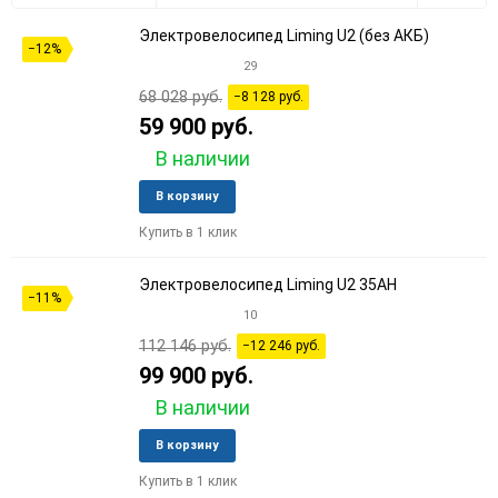
Электровелосипед Liming U2 (без АКБ)
30
−12%
29
60
68 028 руб.
−8 128 руб.
59 900 руб.
90
В наличии
150
Добавить
Добави
В корзину
в
к
Купить в 1 клик
избранное
сравне
Электровелосипед Liming U2 35AH
−11%
10
112 146 руб.
−12 246 руб.
99 900 руб.
В наличии
Добавить
Добави
В корзину
в
к
Купить в 1 клик
избранное
сравне