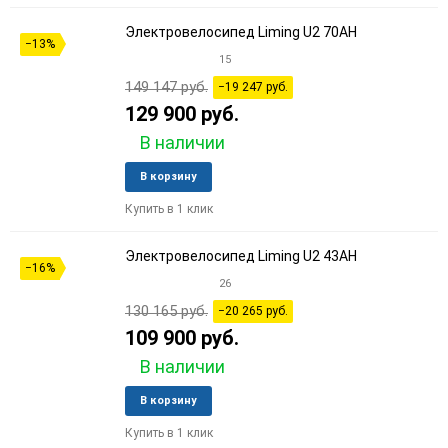
Электровелосипед Liming U2 70AH
−13%
15
149 147 руб.
−19 247 руб.
129 900 руб.
В наличии
Добавить
Добави
В корзину
в
к
Купить в 1 клик
избранное
сравне
Электровелосипед Liming U2 43AH
−16%
26
130 165 руб.
−20 265 руб.
109 900 руб.
В наличии
Добавить
Добави
В корзину
в
к
Купить в 1 клик
избранное
сравне