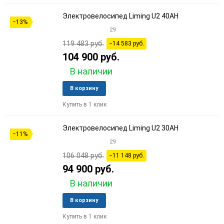
Электровелосипед Liming U2 40AH
−13%
29
119 483 руб.
−14 583 руб.
104 900 руб.
В наличии
Добавить
Добави
В корзину
в
к
Купить в 1 клик
избранное
сравне
Электровелосипед Liming U2 30AH
−11%
29
106 048 руб.
−11 148 руб.
94 900 руб.
В наличии
Добавить
Добави
В корзину
в
к
Купить в 1 клик
избранное
сравне