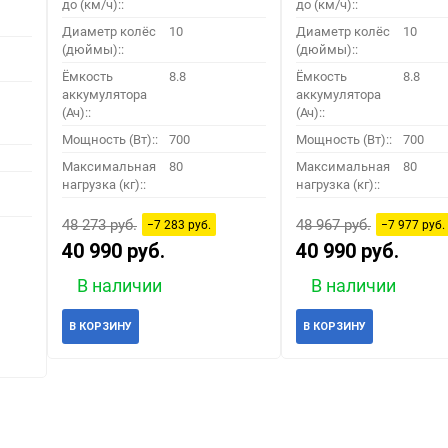
до (км/ч)::
до (км/ч)::
Диаметр колёс
10
Диаметр колёс
10
(дюймы)::
(дюймы)::
Ёмкость
8.8
Ёмкость
8.8
аккумулятора
аккумулятора
(Ач)::
(Ач)::
Мощность (Вт)::
700
Мощность (Вт)::
700
Максимальная
80
Максимальная
80
нагрузка (кг)::
нагрузка (кг)::
48 273 руб.
48 967 руб.
−7 283 руб.
−7 977 руб.
40 990 руб.
40 990 руб.
В наличии
В наличии
В КОРЗИНУ
В КОРЗИНУ