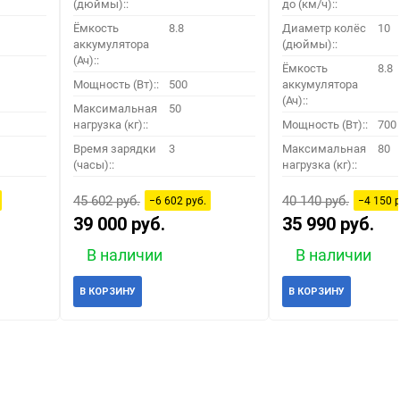
(дюймы)::
до (км/ч)::
Ёмкость
8.8
Диаметр колёс
10
аккумулятора
(дюймы)::
(Ач)::
Ёмкость
8.8
Мощность (Вт)::
500
аккумулятора
(Ач)::
Максимальная
50
нагрузка (кг)::
Мощность (Вт)::
700
Время зарядки
3
Максимальная
80
(часы)::
нагрузка (кг)::
45 602 руб.
40 140 руб.
−6 602 руб.
−4 150 р
39 000 руб.
35 990 руб.
В наличии
В наличии
В КОРЗИНУ
В КОРЗИНУ