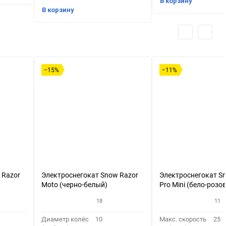
В корзину
В корзину
−15%
−11%
 Razor
Электроснегокат Snow Razor
Электроснегокат S
Moto (черно-белый)
Pro Mini (бело-розо
18
11
Диаметр колёс
10
Макс. скорость
25