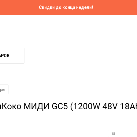
Скидки до конца недели!
 и доставка
Прокат
Ремонт
Контакты
АРОВ
еры
тиКоко MИДИ GC5 (1200W 48V 18A
18