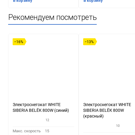
В корзину
В корзину
Рекомендуем посмотреть
−16%
−13%
Электроснегокат WHITE
Электроснегокат WHITE
SIBERIA BELЁК 800W (синий)
SIBERIA BELЁК 800W
(красный)
12
10
Макс. скорость
15