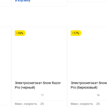
В корзину
−16%
−17%
Электроснегокат Snow Razor
Электроснегокат Snow
Pro (черный)
Pro (бирюзовый)
11
16
Макс. скорость
25
Макс. скорость
25