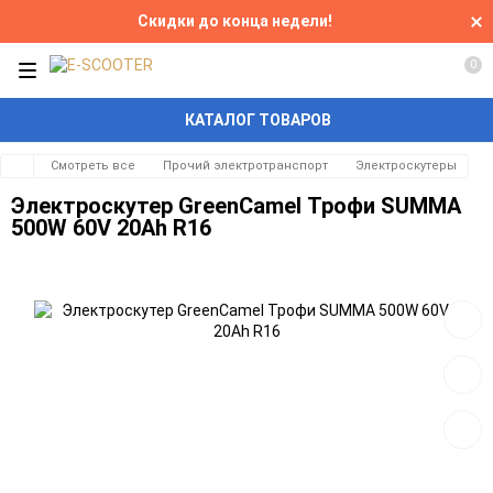
Скидки до конца недели!
0
КАТАЛОГ ТОВАРОВ
Смотреть все
Прочий электротранспорт
Электроскутеры
Электроскутер GreenCamel Трофи SUMMA
500W 60V 20Ah R16
Добав
в
избра
Добав
к
сравн